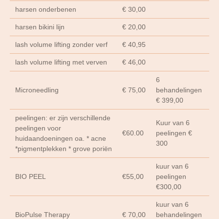
harsen onderbenen
€ 30,00
harsen bikini lijn
€ 20,00
lash volume lifting zonder verf
€ 40,95
lash volume lifting met verven
€ 46,00
6
Microneedling
€ 75,00
behandelingen
€ 399,00
peelingen: er zijn verschillende
Kuur van 6
peelingen voor
€60.00
peelingen €
huidaandoeningen oa. * acne
300
*pigmentplekken * grove poriën
kuur van 6
BIO PEEL
€55,00
peelingen
€300,00
kuur van 6
BioPulse Therapy
€ 70,00
behandelingen