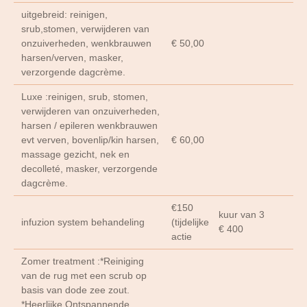
uitgebreid: reinigen,
srub,stomen, verwijderen van
onzuiverheden, wenkbrauwen
€ 50,00
harsen/verven, masker,
verzorgende dagcrème.
Luxe :reinigen, srub, stomen,
verwijderen van onzuiverheden,
harsen / epileren wenkbrauwen
evt verven, bovenlip/kin harsen,
€ 60,00
massage gezicht, nek en
decolleté, masker, verzorgende
dagcrème.
€150
kuur van 3
infuzion system behandeling
(tijdelijke
€ 400
actie
Zomer treatment :*Reiniging
van de rug met een scrub op
basis van dode zee zout.
*Heerlijke Ontspannende