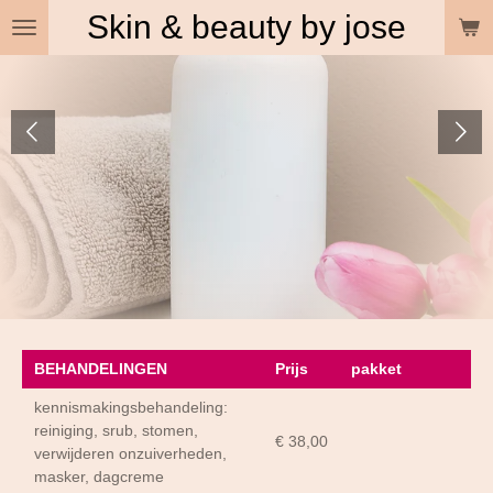
Skin & beauty by jose
Ga
direct
naar
de
hoofdinhoud
BEHANDELINGEN
Prijs
pakket
kennismakingsbehandeling:
reiniging, srub, stomen,
€ 38,00
verwijderen onzuiverheden,
masker, dagcreme