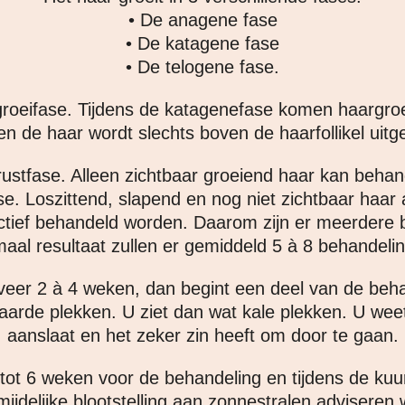
• De anagene fase
• De katagene fase
• De telogene fase.
groeifase. Tijdens de katagenefase komen haargroe
 en de haar wordt slechts boven de haarfollikel uit
rustfase. Alleen zichtbaar groeiend haar kan behan
e. Loszittend, slapend en nog niet zichtbaar haa
fectief behandeld worden. Daarom zijn er meerdere
aal resultaat zullen er gemiddeld 5 à 8 behandelin
eveer 2 à 4 weken, dan begint een deel van de beha
arde plekken. U ziet dan wat kale plekken. U weet
aanslaat en het zeker zin heeft om door te gaan.
 tot 6 weken voor de behandeling en tijdens de kuu
ijdelijke blootstelling aan zonnestralen adviseren 