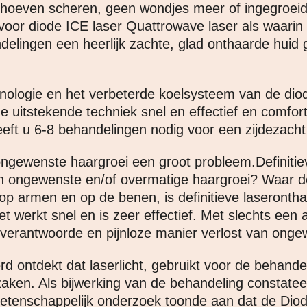
 hoeven scheren, geen wondjes meer of ingegroeide
oor diode ICE laser Quattrowave laser als waarin 
delingen een heerlijk zachte, glad onthaarde huid 
nologie en het verbeterde koelsysteem van de diod
 uitstekende techniek snel en effectief en comfor
t u 6-8 behandelingen nodig voor een zijdezacht e
ngewenste haargroei een groot probleem.Definitiev
an ongewenste en/of overmatige haargroei? Waar d
t, op armen en op de benen, is definitieve laseronth
 werkt snel en is zeer effectief. Met slechts een
, verantwoorde en pijnloze manier verlost van onge
rd ontdekt dat laserlicht, gebruikt voor de behand
zaken. Als bijwerking van de behandeling constat
etenschappelijk onderzoek toonde aan dat de Diod