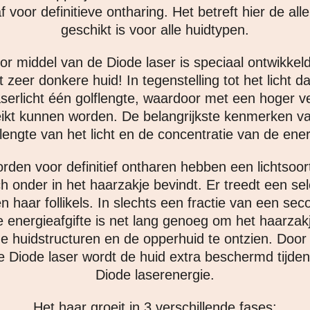
 voor definitieve ontharing. Het betreft hier de all
geschikt is voor alle huidtypen.
 middel van de Diode laser is speciaal ontwikkeld 
zeer donkere huid! In tegenstelling tot het licht da
aserlicht één golflengte, waardoor met een hoger 
ikt kunnen worden. De belangrijkste kenmerken van 
flengte van het licht en de concentratie van de ener
orden voor definitief ontharen hebben een lichtsoo
h onder in het haarzakje bevindt. Er treedt een sel
n haar follikels. In slechts een fractie van een se
te energieafgifte is net lang genoeg om het haarzakj
huidstructuren en de opperhuid te ontzien. Door
 Diode laser wordt de huid extra beschermd tijden
Diode laserenergie.
Het haar groeit in 3 verschillende fases: