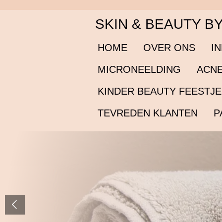
Ga
SKIN & BEAUTY B
direct
naar
de
HOME
OVER ONS
I
hoofdinhoud
MICRONEELDING
ACNE
KINDER BEAUTY FEESTJ
TEVREDEN KLANTEN
P