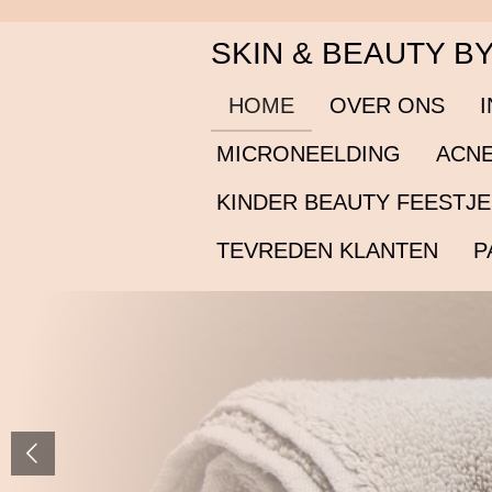
Ga
SKIN & BEAUTY B
direct
naar
de
HOME
OVER ONS
hoofdinhoud
MICRONEELDING
ACNE
KINDER BEAUTY FEESTJ
TEVREDEN KLANTEN
P