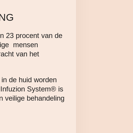
ING
 en 23 procent van de
mmige mensen
racht van het
 in de huid worden
 Infuzion System® is
n veilige behandeling